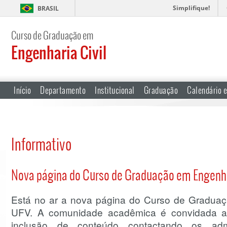
Simplifique!
BRASIL
Curso de Graduação em
Engenharia Civil
Início
Departamento
Institucional
Graduação
Calendário e
Informativo
Nova página do Curso de Graduação em Engenha
Está no ar a nova página do Curso de Graduaç
UFV. A comunidade acadêmica é convidada a ava
inclusão de conteúdo contactando os admi