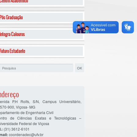
Centro Acadêmico
Pós Graduação
Integra Calouros
Futuro Estudante
ndereço
enida P.H Rolfs, S/N, Campus Universitário,
570-900, Viçosa- MG
partamento de Engenharia Civil
ntro de Ciências Exatas e Tecnológicas –
iversidade Federal de Viçosa
.:
(31) 3612-6101
mail:
coordenadec@ufv.br