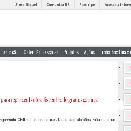
Simplifique!
Comunica BR
Participe
Acesso à infor
Graduação
Calendário escolar
Projetos
Ações
Trabalhos Finais
 para representantes discentes de graduação nas
genharia Civil homologa os resultados das eleições referentes ao