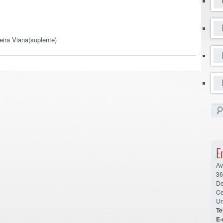
eira Viana(suplente)
E
Av
36
De
Ce
Un
Tel
E-