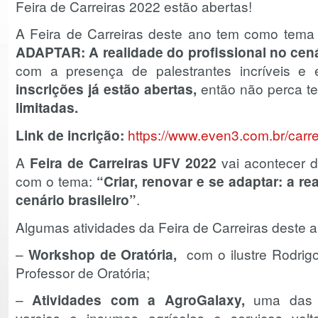
Feira de Carreiras 2022 estão abertas!
A Feira de Carreiras deste ano tem como tem
ADAPTAR: A realidade do profissional no cená
com a presença de palestrantes incríveis 
inscrições já estão abertas,
então não perca 
limitadas
.
Link de incrição:
https://www.even3.com.br/carr
A
Feira de Carreiras UFV 2022
vai acontecer 
com o tema:
“Criar, renovar e se adaptar: a re
cenário brasileiro”
.
Algumas atividades da Feira de Carreiras deste 
–
Workshop de Oratória,
com o ilustre Rodrig
Professor de Oratória;
–
Atividades com a AgroGalaxy,
uma das p
varejos e insumos agrícolas e serviços vol